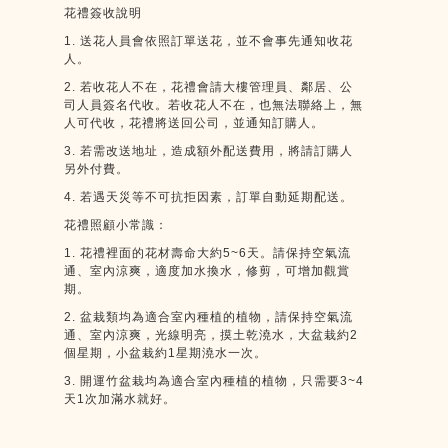
花禮簽收說明
1.
送花人員會依照訂單送花，並不會事先通知收花
人。
2.
若收花人不在，花禮會請大樓管理員、鄰居、公
司人員簽名代收。若收花人不在，也無法聯絡上，無
人可代收，花禮將送回公司，並通知訂購人。
3.
若需改送地址，造成額外配送費用，將請訂購人
另外付費。
4.
若遇天災等不可抗拒因素，訂單自動延期配送。
花禮照顧小常識：
1.
花禮裡面的花材壽命大約
5~6
天。請保持空氣流
通、室內涼爽，適度加水換水，修剪，可增加觀賞
期。
2.
盆栽類均為適合室內種植的植物，請保持空氣流
通、室內涼爽，光線明亮，摸土乾澆水，大盆栽約
2
個星期，小盆栽約
1
星期澆水一次。
3.
開運竹盆栽均為適合室內種植的植物，只需要
3~4
天
1
次加滿水就好。