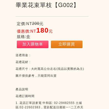
畢業花束單枝【G002】
200
定價:NT
元
180
優惠價:NT
元
規格:盒
加入購物車
立即購買
送禮用途
:
花禮花材
:
花禮尺寸
:
大約寬高公分左右
(
現品以實際的為主
)
圖片僅供參考，只能雷同出貨
產品說明
花禮訂購時間
1.
花店訂單請來電
:
中和區
: 02-29482555
土城
區
:02-22602383
，需於配送日期前一
~
二工作天