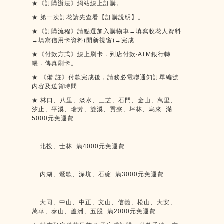
★《訂購辦法》網站線上訂購。
★
第一次訂花請先查看【訂購說明】。
★《訂購流程》請點選加入購物車→填寫收花人資料
→填寫信用卡資料
(
開新視窗
)
→
完成
★《付款方式》線上刷卡．到店付款
‧ATM
銀行轉
帳．傳真刷卡。
★
《備
註》付款完成後，請務必電聯通知訂單編號
內容及送貨時間
★
林口、八里、淡水、三芝、石門、金山、萬里、
汐止、平溪、瑞芳、雙溪、貢寮、坪林、烏來
滿
5000
元免運費
北投、士林
滿
4000
元免運費
內湖、鶯歌、深坑、石碇
滿
3000
元免運費
大同、中山、中正、文山、信義、松山、大安、
萬華、泰山、蘆洲、五股
滿
2000
元免運費