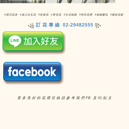
#韓式花束 #進口永生花 #乾燥花 #香皂花 #生活植栽 #時尚花禮 #精緻蘭花 #藝術花籃
訂 花 專 線 02-29482555
꧁
꧂
更 多 美 好 的 花 禮 目 錄 請 參 考 我 們 FB 及 IG 貼 文