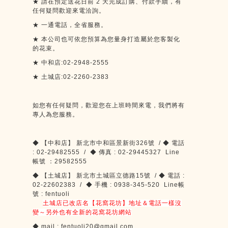
★
請在預定送花日前
2
天完成訂購、付款手續，有
任何疑問歡迎來電洽詢。
★
一通電話，全省服務。
★
本公司也可依您預算為您量身打造屬於您客製化
的花束。
★
中和店:02-2948-2555
★
土城店:02-2260-2383
如您有任何疑問，歡迎您在上班時間來電，我們將有
專人為您服務。
◆
【中和店】
新北市中和區景新街
326
號
/
◆
電話
: 02-29482555 /
◆
傳真
: 02-29445327 Line
帳號
：
29582555
◆
【土城店】
新北市土城區立德路
15
號
/
◆
電話
:
02-22602383 /
◆
手機
: 0938-345-520 Line
帳
號
: fentuoli
土城店已改店名【花窩花坊】地址＆電話一樣沒
變～另外也有全新的花窩花坊網站
◆
mail : fentuoli20@gmail.com