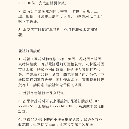
20
：
00
前，完成訂購與付款。
2.
臨時訂單請來電詢問，中和、永和、新店、土
城、板橋，可以馬上處理，大台北地區就可以早上訂
購下午送達。
3.
本花店可以接訂單預約，包月插花或者定期送
花。
花禮訂購說明
1.
花禮主要花材和種類一樣，但因主花材因市場因
素材料短缺，將以電話通知可更換花材。花材配花因
市場因素、時節不同而短缺，將直接以其他材料代
替。包裝紙和盆花、盆栽、蘭花等圖片內之顏色和花
器因流行因素而改變，圖片僅為參考，實際花器以現
貨為主，請同意由設計師做雷同的搭配。
2.
外縣市會請就近花店配送。
3.
如果特殊花材可以來電諮詢
,
花禮訂購說明
: 02-
29482555
土城區
:02-22602383
，為您做客製化的
設計。
4.
花禮配送
48
小時內不接受取消退款，如遇對方不
收花禮，也不接受退款，也不接受第二次配送。