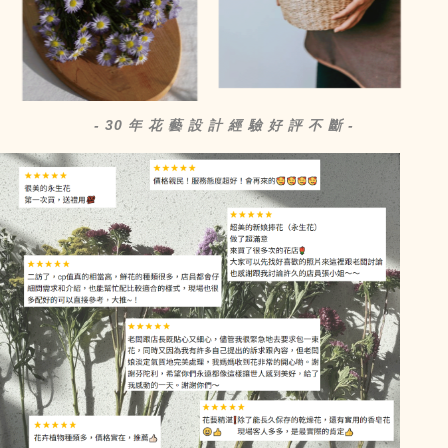
- 30 年 花 藝 設 計 經 驗 好 評 不 斷 -