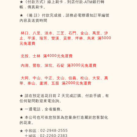
★《付款方式》線上刷卡．到店付款
銀行轉
‧ATM
帳．傳真刷卡。
★
《備
註》付款完成後，請務必電聯通知訂單編號
內容及送貨時間
林口、八里、淡水、三芝、石門、金山、萬里、汐
5000
止、平溪、瑞芳、雙溪、貢寮、坪林、烏來
滿
元免運費
4000
北投、士林
滿
元免運費
3000
內湖、鶯歌、深坑、石碇
滿
元免運費
大同、中山、中正、文山、信義、松山、大安、萬
2000
華、泰山、蘆洲、五股
滿
元免運費
2
★
請在預定送花日前
天完成訂購、付款手續，有
任何疑問歡迎來電洽詢。
★
一通電話，全省服務。
★
本公司也可依您預算為您量身打造屬於您客製化
的花束。
: 02-2948-2555
★
中和區
: 02-2260-2383
土城區