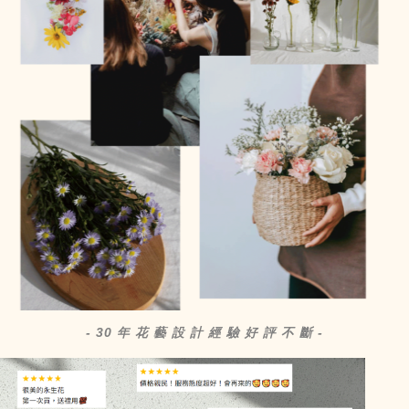
- 30 年 花 藝 設 計 經 驗 好 評 不 斷 -