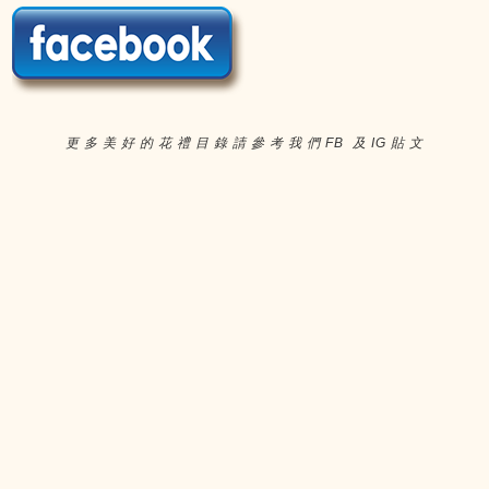
更 多 美 好 的 花 禮 目 錄 請 參 考 我 們 FB 及 IG 貼 文