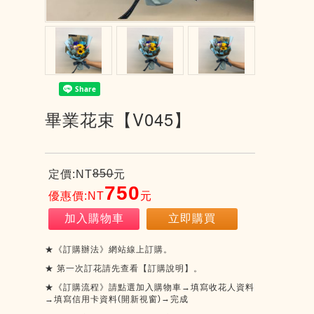
畢業花束【V045】
850
定價:NT
元
750
優惠價:NT
元
加入購物車
立即購買
★《訂購辦法》網站線上訂購。
★
第一次訂花請先查看【訂購說明】。
★《訂購流程》請點選加入購物車→填寫收花人資料
(
)
→
→填寫信用卡資料
開新視窗
完成