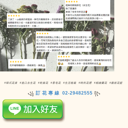
#韓式花束 #進口永生花 #乾燥花 #香皂花 #生活植栽 #時尚花禮 #精緻蘭花 #藝術花籃
訂 花 專 線 02-29482555
꧁
꧂