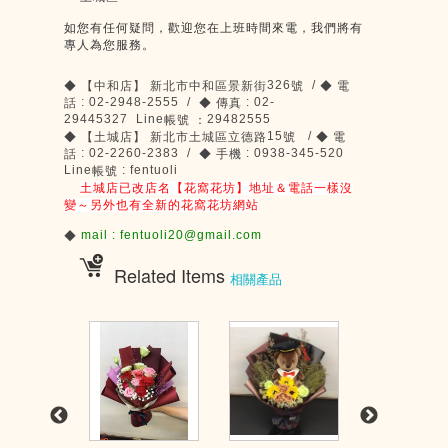
如您有任何疑問，歡迎您在上班時間來電，我們將有
專人為您服務。
326
/
◆
【中和店】
新北市中和區景新街
號
◆
電
: 02-2948-2555 /
: 02-
話
◆
傳真
29445327 Line
29482555
帳號
：
15
/
◆
【土城店】
新北市土城區立德路
號
◆
電
: 02-2260-2383 /
: 0938-345-520
話
◆
手機
Line
: fentuoli
帳號
土城店已改店名【花窩花坊】地址＆電話一樣沒
變～另外也有全新的花窩花坊網站
mail : fentuoli20@gmail.com
◆
Related Items
相關產品