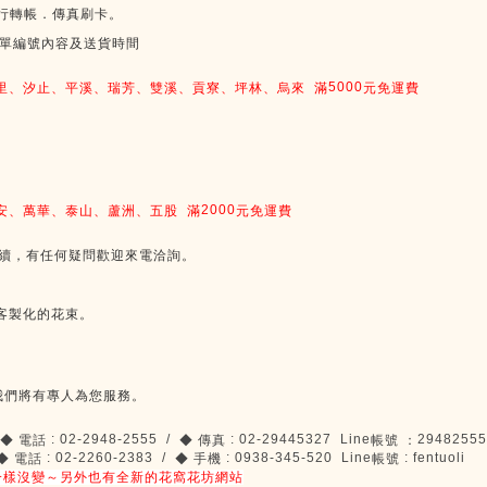
行轉帳．傳真刷卡。
單編號內容及送貨時間
5000
里、汐止、平溪、瑞芳、雙溪、貢寮、坪林、烏來
滿
元免運費
2000
安、萬華、泰山、蘆洲、五股
滿
元免運費
續，有任何疑問歡迎來電洽詢。
客製化的花束。
我們將有專人為您服務。
: 02-2948-2555 /
: 02-29445327 Line
29482555
◆
電話
◆
傳真
帳號
：
: 02-2260-2383 /
: 0938-345-520 Line
: fentuoli
◆
電話
◆
手機
帳號
一樣沒變～另外也有全新的花窩花坊網站