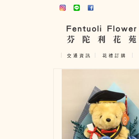
交 通 資 訊
花 禮 訂 購