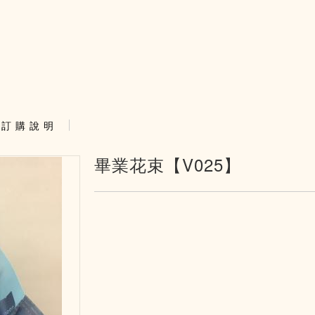
訂 購 說 明
畢業花束【V025】