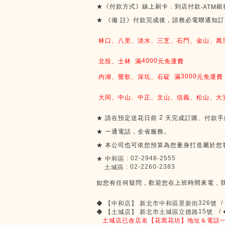
★《付款方式》線上刷卡．到店付款
銀
‧ATM
★
《備
註》付款完成後，請務必電聯通知訂
林口、八里、淡水、三芝、石門、金山、萬
4000
北投、士林
滿
元免運費
3000
內湖、鶯歌、深坑、石碇
滿
元免運費
大同、中山、中正、文山、信義、松山、大
2
★
請在預定送花日前
天完成訂購、付款手
★
一通電話，全省服務。
★
本公司也可依您預算為您量身打造屬於您
: 02-2948-2555
★
中和區
: 02-2260-2383
土城區
如您有任何疑問，歡迎您在上班時間來電，
326
/
◆
【中和店】
新北市中和區景新街
號
15
/
◆
【土城店】
新北市土城區立德路
號
土城店已改店名【花窩花坊】地址＆電話