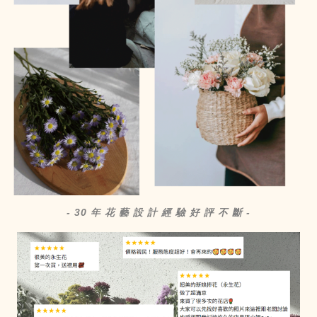
- 30 年 花 藝 設 計 經 驗 好 評 不 斷 -