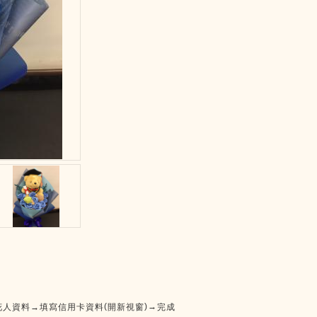
(
)
→
花人資料→填寫信用卡資料
開新視窗
完成