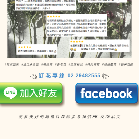
#韓式花束 #進口永生花 #乾燥花 #香皂花 #生活植栽 #時尚花禮 #精緻蘭花 #藝術花籃
訂 花 專 線 02-29482555
꧁
꧂
更 多 美 好 的 花 禮 目 錄 請 參 考 我 們 FB 及 IG 貼 文