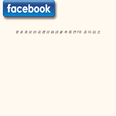
更 多 美 好 的 花 禮 目 錄 請 參 考 我 們 FB 及 IG 貼 文