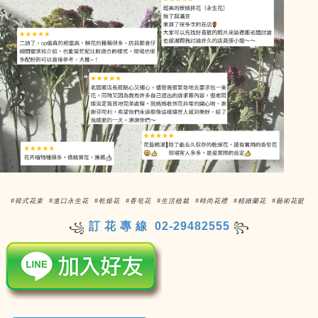
#韓式花束 #進口永生花 #乾燥花 #香皂花 #生活植栽 #時尚花禮 #精緻蘭花 #藝術花籃
訂 花 專 線 02-29482555
꧁
꧂