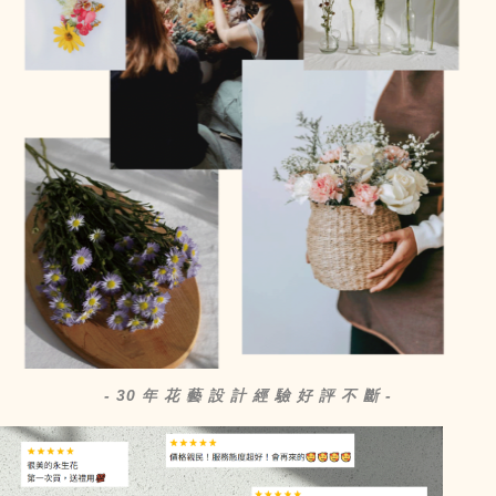
- 30 年 花 藝 設 計 經 驗 好 評 不 斷 -