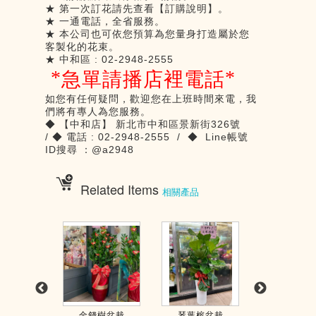
★ 第一次訂花請先查看【訂購說明】。
★ 一通電話，全省服務。
★ 本公司也可依您預算為您量身打造屬於您
客製化的花束。
★
中和區
: 02-2948-2555
*
*
急單請播店裡電話
如您有任何疑問，歡迎您在上班時間來電，我
們將有專人為您服務。
◆
【中和店】
新北市中和區景新街
326
號
/
◆
電話
: 02-2948-2555 /
◆
Line
帳號
ID
搜尋
：
@a2948
Related Items
相關產品
FT0019】
金錢樹盆栽
琴葉榕盆栽
落地型【FT0