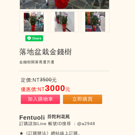
落地盆栽金錢樹
金錢樹開幕喬遷升遷
3500
定價:NT
元
3000
優惠價:NT
元
加入購物車
立即購買
Fentuoli
芬陀利花苑
訂購請加Line
帳號
ID
搜尋
：
@a2948
★《訂購辦法》網站線上訂購。