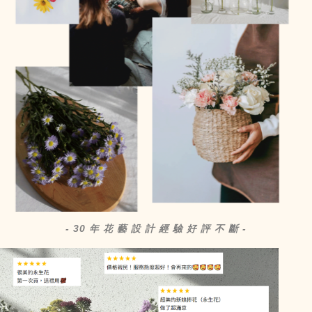
- 30 年 花 藝 設 計 經 驗 好 評 不 斷 -