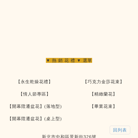
▼ 熱 銷 花 禮 ▼ 選單
【永生乾燥花禮】
【巧克力金莎花束】
【情人節專區】
【精緻蘭花】
【開幕陞遷盆花】(落地型)
【畢業花束】
【開幕陞遷盆花】(桌上型)
回列表
新北市中和區景新街326號