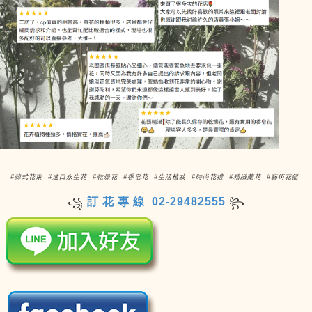
#韓式花束 #進口永生花 #乾燥花 #香皂花 #生活植栽 #時尚花禮 #精緻蘭花 #藝術花籃
訂 花 專 線 02-29482555
꧁
꧂