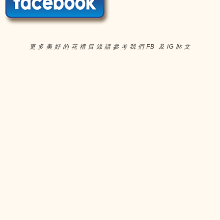
更 多 美 好 的 花 禮 目 錄 請 參 考 我 們 FB 及 IG 貼 文