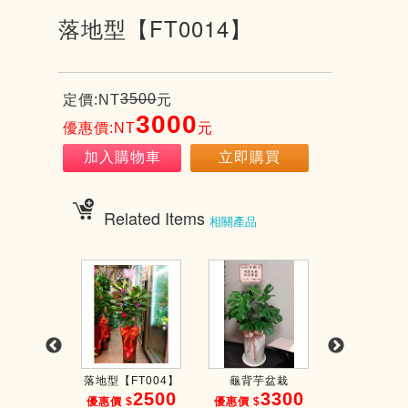
落地型【FT0014】
3500
定價:NT
元
3000
優惠價:NT
元
加入購物車
立即購買
Related Items
相關產品
FT0018】
落地型【FT004】
龜背芋盆栽
落地型【FT0
3000
2500
3300
3
$
優惠價 $
優惠價 $
優惠價 $