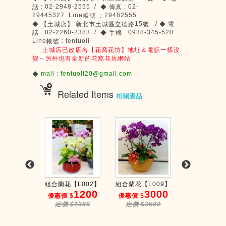
: 02-2948-2555 /
: 02-
話
◆
傳真
29445327 Line
29482555
帳號
：
15
/
◆
【土城店】
新北市土城區立德路
號
◆
電
: 02-2260-2383 /
: 0938-345-520
話
◆
手機
Line
: fentuoli
帳號
土城店已改店名【花窩花坊】地址＆電話一樣沒
變～另外也有全新的花窩花坊網站
mail : fentuoli20@gmail.com
◆
Related Items
相關產品
【L008】
組合蘭花【L002】
組合蘭花【L009】
四面佛拜拜花【
2500
1200
3000
4
$
優惠價 $
優惠價 $
優惠價 $
$2700
定價 $1380
定價 $3500
定價 $48