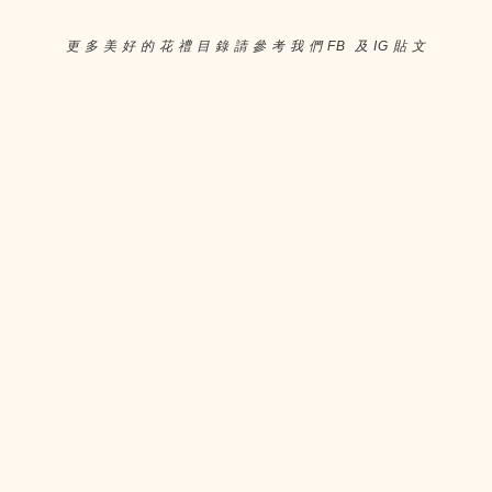
更 多 美 好 的 花 禮 目 錄 請 參 考 我 們 FB 及 IG 貼 文