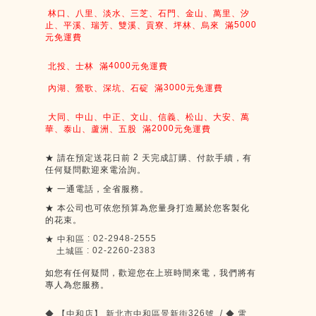
林口、八里、淡水、三芝、石門、金山、萬里、汐
5000
止、平溪、瑞芳、雙溪、貢寮、坪林、烏來
滿
元免運費
4000
北投、士林
滿
元免運費
3000
內湖、鶯歌、深坑、石碇
滿
元免運費
大同、中山、中正、文山、信義、松山、大安、萬
2000
華、泰山、蘆洲、五股
滿
元免運費
2
★
請在預定送花日前
天完成訂購、付款手續，有
任何疑問歡迎來電洽詢。
★
一通電話，全省服務。
★
本公司也可依您預算為您量身打造屬於您客製化
的花束。
: 02-2948-2555
★
中和區
: 02-2260-2383
土城區
如您有任何疑問，歡迎您在上班時間來電，我們將有
專人為您服務。
326
/
◆
【中和店】
新北市中和區景新街
號
◆
電