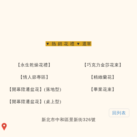
▼ 熱 銷 花 禮 ▼ 選單
【永生乾燥花禮】
【巧克力金莎花束】
【情人節專區】
【精緻蘭花】
【開幕陞遷盆花】(落地型)
【畢業花束】
【開幕陞遷盆花】(桌上型)
回列表
新北市中和區景新街326號