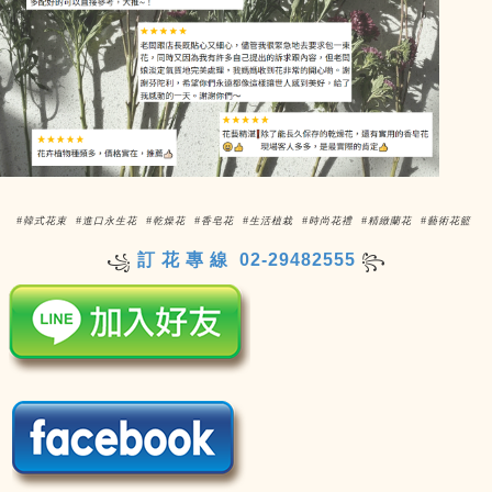
#韓式花束 #進口永生花 #乾燥花 #香皂花 #生活植栽 #時尚花禮 #精緻蘭花 #藝術花籃
訂 花 專 線 02-29482555
꧁
꧂