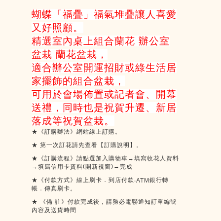
蝴蝶「福疊」福氣堆疊讓人喜愛
又好照顧。
精選室內桌上組合蘭花 辦公室
盆栽 蘭花盆栽，
適合辦公室開運招財或綠生活居
家擺飾的組合盆栽，
可用於會場佈置或記者會、開幕
送禮，同時也是祝賀升遷、新居
落成等祝賀盆栽。
★《訂購辦法》網站線上訂購。
★
第一次訂花請先查看【訂購說明】。
★《訂購流程》請點選加入購物車→填寫收花人資料
(
)
→
→填寫信用卡資料
開新視窗
完成
★《付款方式》線上刷卡．到店付款
銀行轉
‧ATM
帳．傳真刷卡。
★
《備
註》付款完成後，請務必電聯通知訂單編號
內容及送貨時間