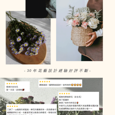
- 30 年 花 藝 設 計 經 驗 好 評 不 斷 -