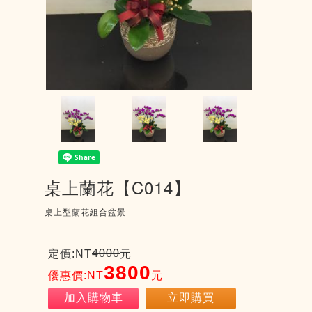
桌上蘭花【C014】
桌上型蘭花組合盆景
4000
定價:NT
元
3800
優惠價:NT
元
加入購物車
立即購買