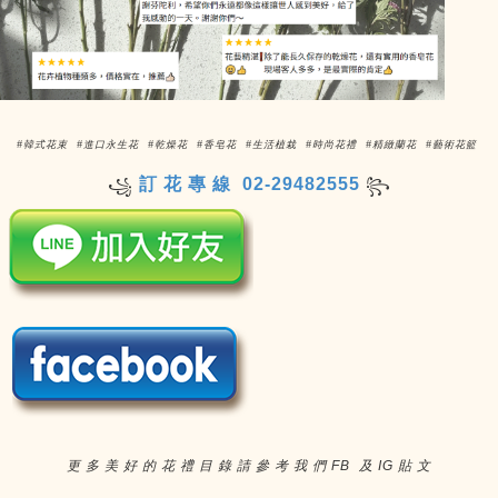
#韓式花束 #進口永生花 #乾燥花 #香皂花 #生活植栽 #時尚花禮 #精緻蘭花 #藝術花籃
訂 花 專 線 02-29482555
꧁
꧂
更 多 美 好 的 花 禮 目 錄 請 參 考 我 們 FB 及 IG 貼 文