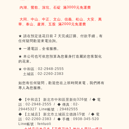
3000
內湖、鶯歌、深坑、石碇
滿
元免運費
大同、中山、中正、文山、信義、松山、大安、萬
2000
華、泰山、蘆洲、五股
滿
元免運費
2
★
請在預定送花日前
天完成訂購、付款手續，有
任何疑問歡迎來電洽詢。
★
一通電話，全省服務。
★
本公司也可依您預算為您量身打造屬於您客製化
的花束。
: 02-2948-2555
★
中和區
: 02-2260-2383
土城區
如您有任何疑問，歡迎您在上班時間來電，我們將有
專人為您服務。
326
/
◆
【中和店】
新北市中和區景新街
號
◆
電
: 02-2948-2555 /
: 02-
話
◆
傳真
29445327 Line
29482555
帳號
：
15
/
◆
【土城店】
新北市土城區立德路
號
◆
電
: 02-2260-2383 /
: 0938-345-520
話
◆
手機
Line
: fentuoli
帳號