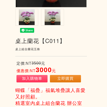
桌上蘭花【C011】
桌上組合蘭花五株
3500
定價:NT
元
3000
優惠價:NT
元
加入購物車
立即購買
蝴蝶「福疊」福氣堆疊讓人喜愛
又好照顧。
精選室內桌上組合蘭花 辦公室