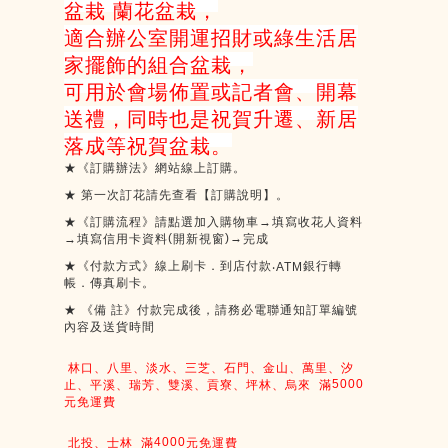
盆栽 蘭花盆栽，
適合辦公室開運招財或綠生活居
家擺飾的組合盆栽，
可用於會場佈置或記者會、開幕
送禮，同時也是祝賀升遷、新居
落成等祝賀盆栽。
★《訂購辦法》網站線上訂購。
★
第一次訂花請先查看【訂購說明】。
★《訂購流程》請點選加入購物車→填寫收花人資料
(
)
→
→填寫信用卡資料
開新視窗
完成
★《付款方式》線上刷卡．到店付款
銀行轉
‧ATM
帳．傳真刷卡。
★
《備
註》付款完成後，請務必電聯通知訂單編號
內容及送貨時間
林口、八里、淡水、三芝、石門、金山、萬里、汐
5000
止、平溪、瑞芳、雙溪、貢寮、坪林、烏來
滿
元免運費
4000
北投、士林
滿
元免運費