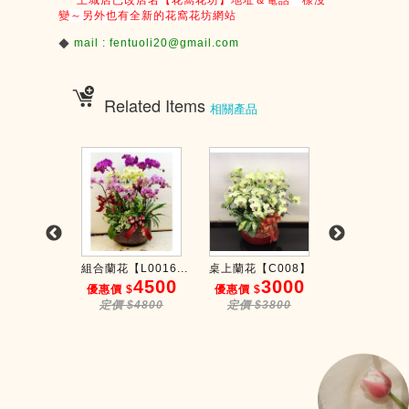
土城店已改店名【花窩花坊】地址＆電話一樣沒
變～另外也有全新的花窩花坊網站
mail : fentuoli20@gmail.com
◆
Related Items
相關產品
花【B...
組合蘭花【L0016...
桌上蘭花【C008】
桌上蘭花【C0
1500
4500
3000
3
$
優惠價 $
優惠價 $
優惠價 $
$1800
定價 $4800
定價 $3800
定價 $40