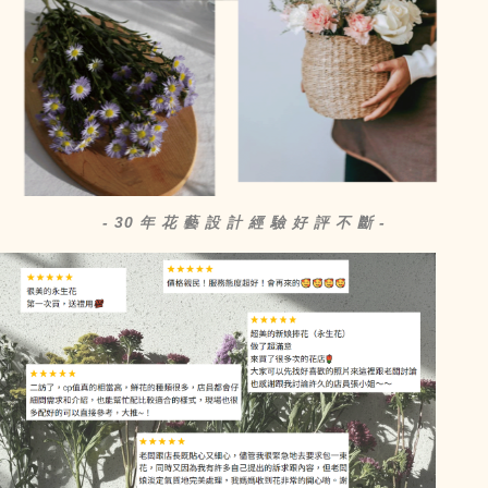
- 30 年 花 藝 設 計 經 驗 好 評 不 斷 -