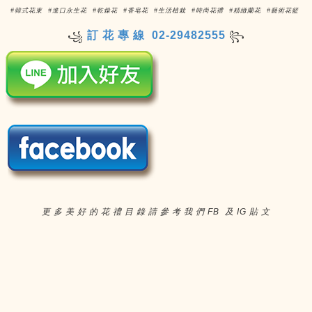
#韓式花束 #進口永生花 #乾燥花 #香皂花 #生活植栽 #時尚花禮 #精緻蘭花 #藝術花籃
訂 花 專 線 02-29482555
꧁
꧂
更 多 美 好 的 花 禮 目 錄 請 參 考 我 們 FB 及 IG 貼 文