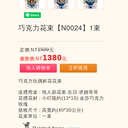
巧克力花束【N0024】1束
1500
定價:NT
元
1380
優惠價:NT
元
加入購物車
立即購買
巧克力玩偶鮮花花束
送禮用途 : 情人節花束.生日.求婚等等
花禮花材 : 小叮噹約(13*10) 金莎巧克力
玫瑰
規格尺寸 : 高寬約(40*30公分)
花束單位 : 一束