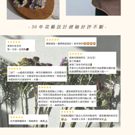
- 30 年 花 藝 設 計 經 驗 好 評 不 斷 -