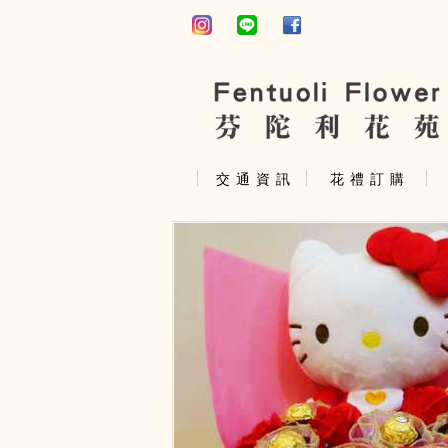
交 通 資 訊
花 禮 訂 購