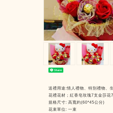
送禮用途:情人禮物、特別禮物、
花禮花材；紅香皂玫瑰7支金莎花
規格尺寸: 高寬約(60*45公分)
花束單位: 一束