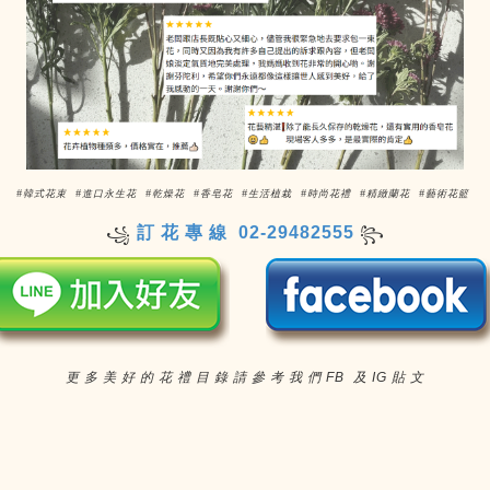
#韓式花束 #進口永生花 #乾燥花 #香皂花 #生活植栽 #時尚花禮 #精緻蘭花 #藝術花籃
訂 花 專 線 02-29482555
꧁
꧂
更 多 美 好 的 花 禮 目 錄 請 參 考 我 們 FB 及 IG 貼 文