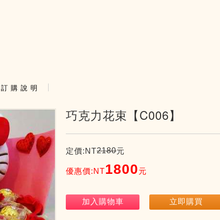
訂 購 說 明
巧克力花束【C006】
2180
定價:NT
元
1800
優惠價:NT
元
加入購物車
立即購買