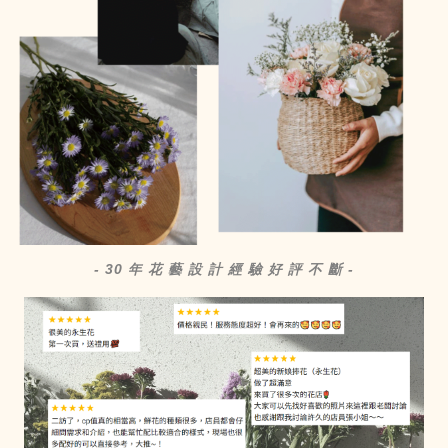
- 30 年 花 藝 設 計 經 驗 好 評 不 斷 -