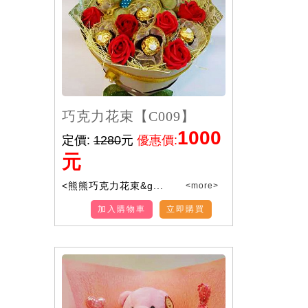
巧克力花束【C009】
1000
定價:
1280
元
優惠價:
元
<熊熊巧克力花束&g...
<more>
加入購物車
立即購買