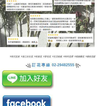
#韓式花束 #進口永生花 #乾燥花 #香皂花 #生活植栽 #時尚花禮 #精緻蘭花 #藝術花籃
訂 花 專 線 02-29482555
꧁
꧂