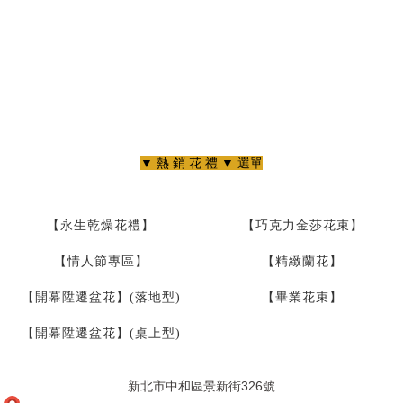
▼ 熱 銷 花 禮 ▼ 選單
【永生乾燥花禮】
【巧克力金莎花束】
【情人節專區】
【精緻蘭花】
【開幕陞遷盆花】(落地型)
【畢業花束】
【開幕陞遷盆花】(桌上型)
新北市中和區景新街326號