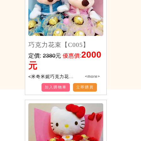
巧克力花束【C005】
2000
定價:
2380
元
優惠價:
元
<米奇米妮巧克力花...
<more>
加入購物車
立即購買