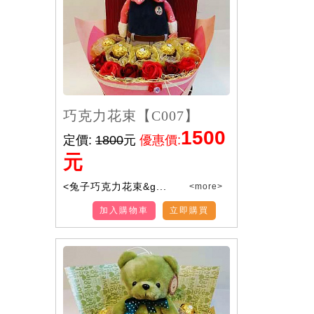
巧克力花束【C007】
1500
定價:
1800
元
優惠價:
元
<兔子巧克力花束&g...
<more>
加入購物車
立即購買