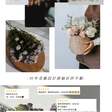
- 30 年 花 藝 設 計 經 驗 好 評 不 斷 -