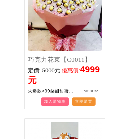
巧克力花束【C0011】
4999
定價:
5000
元
優惠價:
元
火爆款<99朵甜甜蜜...
<more>
加入購物車
立即購買