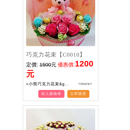
巧克力花束【C0010】
1200
定價:
1500
元
優惠價:
元
<小熊巧克力花束&g...
<more>
加入購物車
立即購買