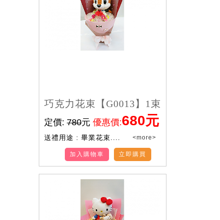
巧克力花束【G0013】1束
680元
定價:
780
元
優惠價:
送禮用途 : 畢業花束....
<more>
加入購物車
立即購買