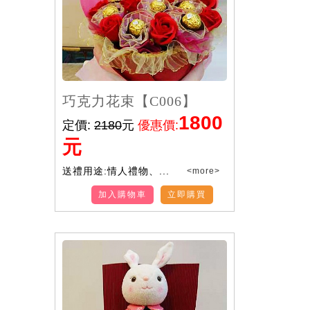
巧克力花束【C006】
1800
定價:
2180
元
優惠價:
元
送禮用途:情人禮物、...
<more>
加入購物車
立即購買