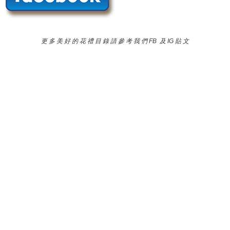
更 多 美 好 的 花 禮 目 錄 請 參 考 我 們 FB 及 IG 貼 文