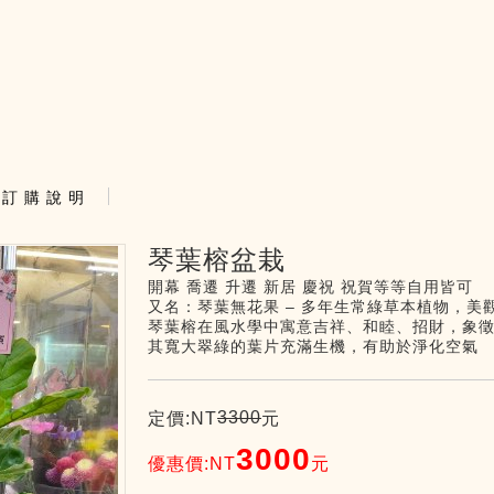
訂 購 說 明
琴葉榕盆栽
開幕 喬遷 升遷 新居 慶祝 祝賀等等自用皆可
又名：琴葉無花果 – 多年生常綠草本植物，美
琴葉榕在風水學中寓意吉祥、和睦、招財，象
其寬大翠綠的葉片充滿生機，有助於淨化空氣
3300
定價:NT
元
3000
優惠價:NT
元