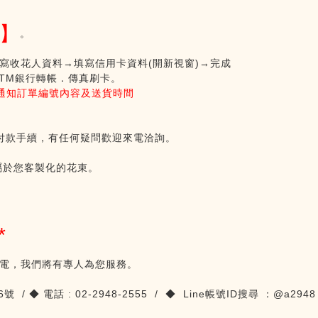
】
。
寫收花人資料→填寫信用卡資料
(
開新視窗
)
→
完成
TM
銀行轉帳．傳真刷卡。
通知訂單編號內容及送貨時間
付款手續，有任何疑問歡迎來電洽詢。
屬於您客製化的花束。
*
電，我們將有專人為您服務。
6
號
/
◆
電話
: 02-2948-2555 /
◆
Line
帳號
ID搜尋
：@a2948