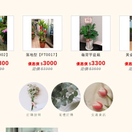
002】
落地型【FT0017】
龜背芋盆栽
黃
800
3000
3300
優惠價 $
優惠價 $
優惠
00
定價 $3300
定價 $3500
定