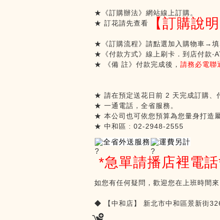
★《訂購辦法》網站線上訂購。
【訂購說明
★ 訂花請先查看
★《訂購流程》請點選加入購物車→填
★《付款方式》線上刷卡．到店付款
‧
A
★ 《備 註》付款完成後，
請務必電聯
★ 請在預定送花日前
2
天完成訂購、
★ 一通電話，全省服務。
★ 本公司也可依您預算為您量身打造
★
中和區
: 02-2948-2555
全省外送服務
運費另計
*
急單請播店裡電話
如您有任何疑問，歡迎您在上班時間來
◆
【中和店】
新北市中和區景新街
32