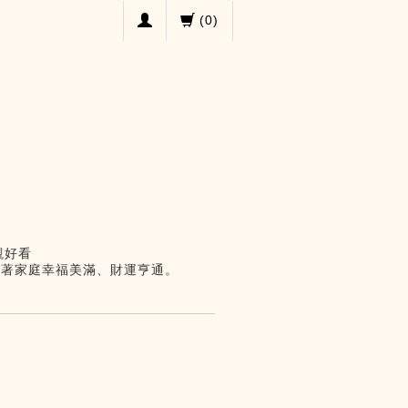
(
0
)
觀好看
徵著家庭幸福美滿、財運亨通。