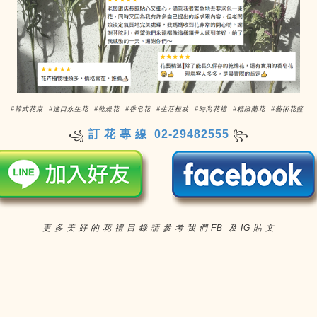
#韓式花束 #進口永生花 #乾燥花 #香皂花 #生活植栽 #時尚花禮 #精緻蘭花 #藝術花籃
訂 花 專 線 02-29482555
꧁
꧂
更 多 美 好 的 花 禮 目 錄 請 參 考 我 們 FB 及 IG 貼 文