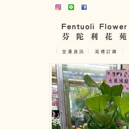
交 通 資 訊
花 禮 訂 購