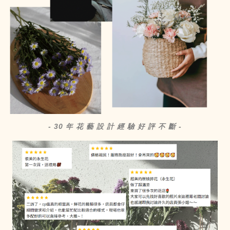
- 30 年 花 藝 設 計 經 驗 好 評 不 斷 -