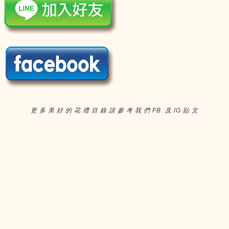
更 多 美 好 的 花 禮 目 錄 請 參 考 我 們 FB 及 IG 貼 文