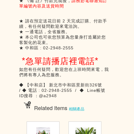
★ 《備 註》付款完成後，
請務必電聯通知訂
單編號內容及送貨時間
★ 請在預定送花日前
2
天完成訂購、付款手
續，有任何疑問歡迎來電洽詢。
★ 一通電話，全省服務。
★ 本公司也可依您預算為您量身打造屬於您
客製化的花束。
★
中和區
: 02-2948-2555
*
*
急單請播店裡電話
如您有任何疑問，歡迎您在上班時間來電，我
們將有專人為您服務。
◆
【中和店】
新北市中和區景新街
326
號
/
◆
電話
: 02-2948-2555 /
◆
Line
帳號
ID搜尋
：@a2948
Related Items
相關產品