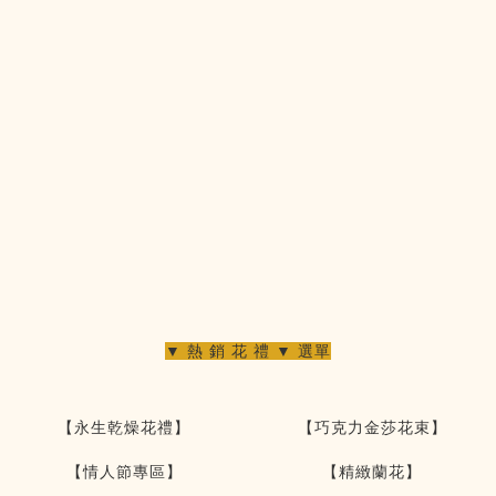
▼ 熱 銷 花 禮 ▼ 選單
【永生乾燥花禮】
【巧克力金莎花束】
【情人節專區】
【精緻蘭花】