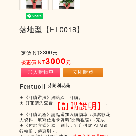
落地型【FT0018】
3300
定價:NT
元
3000
優惠價:NT
元
加入購物車
立即購買
Fentuoli
芬陀利花苑
★《訂購辦法》網站線上訂購。
★ 訂花請先查看
。
【訂購說明】
★《訂購流程》請點選加入購物車→填寫收花
人資料→填寫信用卡資料
(
開新視窗
)
→
完成
★《付款方式》線上刷卡．到店付款
ATM
銀
‧
行轉帳．傳真刷卡。