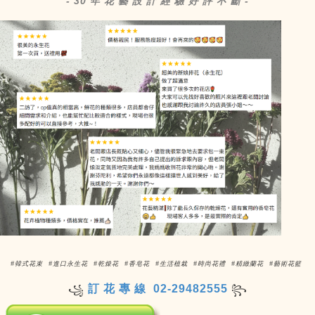
- 30 年 花 藝 設 計 經 驗 好 評 不 斷 -
#韓式花束 #進口永生花 #乾燥花 #香皂花 #生活植栽 #時尚花禮 #精緻蘭花 #藝術花籃
訂 花 專 線 02-29482555
꧁
꧂