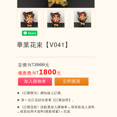
畢業花束【V041】
2000
定價:NT
元
1800
優惠價:NT
元
加入購物車
立即購買
★《訂購辦法》網站線上訂購。
★
第一次訂花請先查看【訂購說明】。
★《訂購流程》請點選加入購物車→填寫收花人資料
(
)
→
→填寫信用卡資料
開新視窗
完成