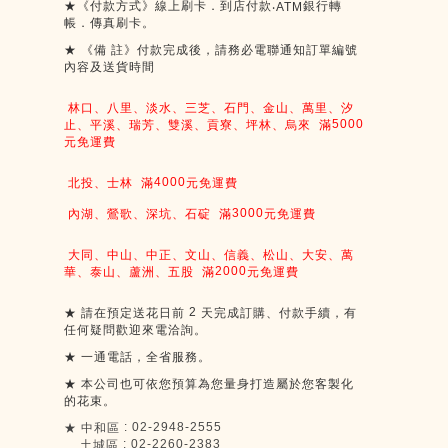
★《付款方式》線上刷卡．到店付款
銀行轉
‧ATM
帳．傳真刷卡。
★
《備
註》付款完成後，請務必電聯通知訂單編號
內容及送貨時間
林口、八里、淡水、三芝、石門、金山、萬里、汐
5000
止、平溪、瑞芳、雙溪、貢寮、坪林、烏來
滿
元免運費
4000
北投、士林
滿
元免運費
3000
內湖、鶯歌、深坑、石碇
滿
元免運費
大同、中山、中正、文山、信義、松山、大安、萬
2000
華、泰山、蘆洲、五股
滿
元免運費
2
★
請在預定送花日前
天完成訂購、付款手續，有
任何疑問歡迎來電洽詢。
★
一通電話，全省服務。
★
本公司也可依您預算為您量身打造屬於您客製化
的花束。
: 02-2948-2555
★
中和區
: 02-2260-2383
土城區