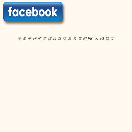
更 多 美 好 的 花 禮 目 錄 請 參 考 我 們 FB 及 IG 貼 文