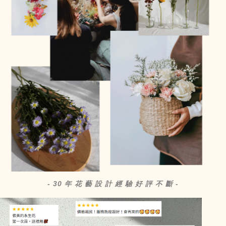
- 30 年 花 藝 設 計 經 驗 好 評 不 斷 -