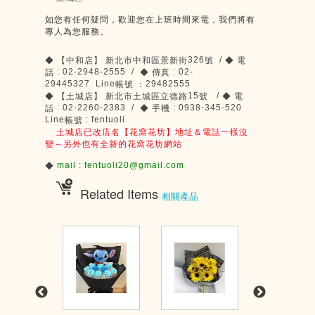
如您有任何疑問，歡迎您在上班時間來電，我們將有
專人為您服務。
326
/
◆
【中和店】
新北市中和區景新街
號
◆
電
: 02-2948-2555 /
: 02-
話
◆
傳真
29445327 Line
29482555
帳號
：
15
/
◆
【土城店】
新北市土城區立德路
號
◆
電
: 02-2260-2383 /
: 0938-345-520
話
◆
手機
Line
: fentuoli
帳號
土城店已改店名【花窩花坊】地址＆電話一樣沒
變～另外也有全新的花窩花坊網站
mail : fentuoli20@gmail.com
◆
Related Items
相關產品