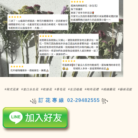
#韓式花束 #進口永生花 #乾燥花 #香皂花 #生活植栽 #時尚花禮 #精緻蘭花 #藝術花籃
訂 花 專 線 02-29482555
꧁
꧂