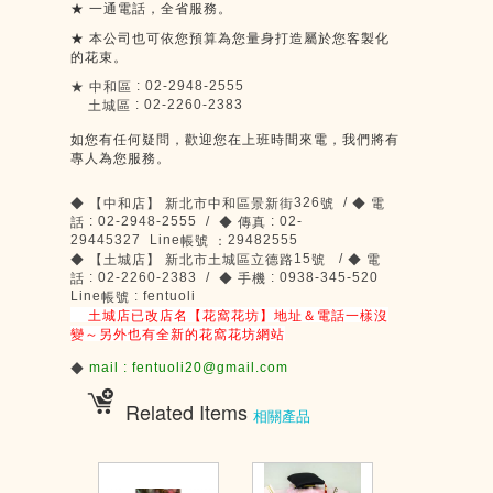
★
一通電話，全省服務。
★
本公司也可依您預算為您量身打造屬於您客製化
的花束。
: 02-2948-2555
★
中和區
: 02-2260-2383
土城區
如您有任何疑問，歡迎您在上班時間來電，我們將有
專人為您服務。
326
/
◆
【中和店】
新北市中和區景新街
號
◆
電
: 02-2948-2555 /
: 02-
話
◆
傳真
29445327 Line
29482555
帳號
：
15
/
◆
【土城店】
新北市土城區立德路
號
◆
電
: 02-2260-2383 /
: 0938-345-520
話
◆
手機
Line
: fentuoli
帳號
土城店已改店名【花窩花坊】地址＆電話一樣沒
變～另外也有全新的花窩花坊網站
mail : fentuoli20@gmail.com
◆
Related Items
相關產品