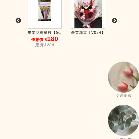
G0026...
畢業花束單枝【G...
畢業花束【V024】
畢業花束【V0
880
180
6
 $
優惠價 $
優惠價 $
$980
定價 $200
定價 $88