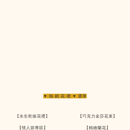
▼ 熱 銷 花 禮 ▼ 選單
【永生乾燥花禮】
【巧克力金莎花束】
【情人節專區】
【精緻蘭花】