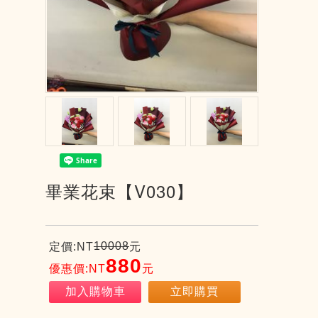
畢業花束【V030】
10008
定價:NT
元
880
優惠價:NT
元
加入購物車
立即購買