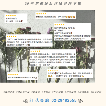
- 30 年 花 藝 設 計 經 驗 好 評 不 斷 -
#韓式花束 #進口永生花 #乾燥花 #香皂花 #生活植栽 #時尚花禮 #精緻蘭花 #藝術花籃
訂 花 專 線 02-29482555
꧁
꧂