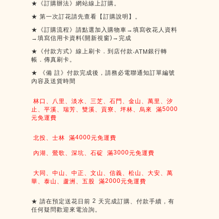
★《訂購辦法》網站線上訂購。
★
第一次訂花請先查看【訂購說明】。
★《訂購流程》請點選加入購物車→填寫收花人資料
(
)
→
→填寫信用卡資料
開新視窗
完成
★《付款方式》線上刷卡．到店付款
銀行轉
‧ATM
帳．傳真刷卡。
★
《備
註》付款完成後，請務必電聯通知訂單編號
內容及送貨時間
林口、八里、淡水、三芝、石門、金山、萬里、汐
5000
止、平溪、瑞芳、雙溪、貢寮、坪林、烏來
滿
元免運費
4000
北投、士林
滿
元免運費
3000
內湖、鶯歌、深坑、石碇
滿
元免運費
大同、中山、中正、文山、信義、松山、大安、萬
2000
華、泰山、蘆洲、五股
滿
元免運費
2
★
請在預定送花日前
天完成訂購、付款手續，有
任何疑問歡迎來電洽詢。