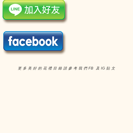
更 多 美 好 的 花 禮 目 錄 請 參 考 我 們 FB 及 IG 貼 文