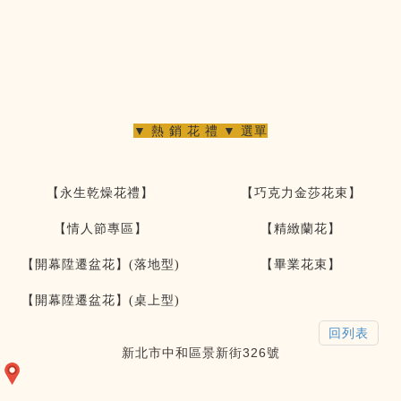
▼ 熱 銷 花 禮 ▼ 選單
【永生乾燥花禮】
【巧克力金莎花束】
【情人節專區】
【精緻蘭花】
【開幕陞遷盆花】(落地型)
【畢業花束】
【開幕陞遷盆花】(桌上型)
回列表
新北市中和區景新街326號