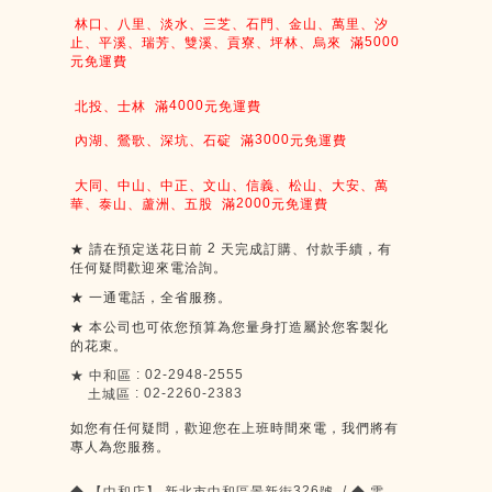
林口、八里、淡水、三芝、石門、金山、萬里、汐
5000
止、平溪、瑞芳、雙溪、貢寮、坪林、烏來
滿
元免運費
4000
北投、士林
滿
元免運費
3000
內湖、鶯歌、深坑、石碇
滿
元免運費
大同、中山、中正、文山、信義、松山、大安、萬
2000
華、泰山、蘆洲、五股
滿
元免運費
2
★
請在預定送花日前
天完成訂購、付款手續，有
任何疑問歡迎來電洽詢。
★
一通電話，全省服務。
★
本公司也可依您預算為您量身打造屬於您客製化
的花束。
: 02-2948-2555
★
中和區
: 02-2260-2383
土城區
如您有任何疑問，歡迎您在上班時間來電，我們將有
專人為您服務。
326
/