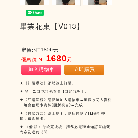
畢業花束【V013】
1800
定價:NT
元
1680
優惠價:NT
元
加入購物車
立即購買
★《訂購辦法》網站線上訂購。
★
第一次訂花請先查看【訂購說明】。
★《訂購流程》請點選加入購物車→填寫收花人資料
(
)
→
→填寫信用卡資料
開新視窗
完成
★《付款方式》線上刷卡．到店付款
銀行轉
‧ATM
帳．傳真刷卡。
★
《備
註》付款完成後，請務必電聯通知訂單編號
內容及送貨時間