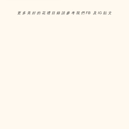
更 多 美 好 的 花 禮 目 錄 請 參 考 我 們 FB 及 IG 貼 文