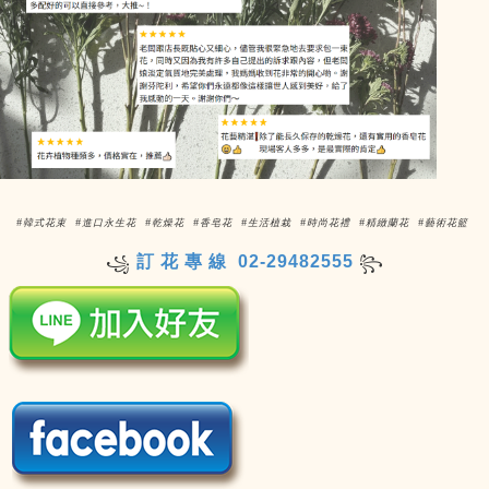
#韓式花束 #進口永生花 #乾燥花 #香皂花 #生活植栽 #時尚花禮 #精緻蘭花 #藝術花籃
訂 花 專 線 02-29482555
꧁
꧂