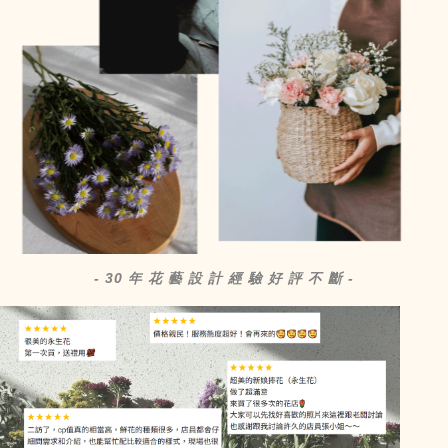
- 30 年 花 藝 設 計 經 驗 好 評 不 斷 -