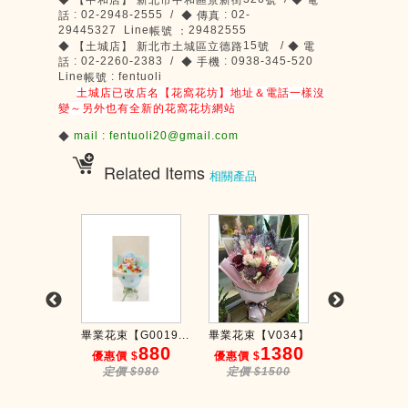
◆
【中和店】
新北市中和區景新街
號
◆
電
: 02-2948-2555 /
: 02-
話
◆
傳真
29445327 Line
29482555
帳號
：
15
/
◆
【土城店】
新北市土城區立德路
號
◆
電
: 02-2260-2383 /
: 0938-345-520
話
◆
手機
Line
: fentuoli
帳號
土城店已改店名【花窩花坊】地址＆電話一樣沒
變～另外也有全新的花窩花坊網站
mail : fentuoli20@gmail.com
◆
Related Items
相關產品
G0017...
畢業花束【G0019...
畢業花束【V034】
畢業花束【G00
880
880
1380
8
 $
優惠價 $
優惠價 $
優惠價 $
$980
定價 $980
定價 $1500
定價 $98