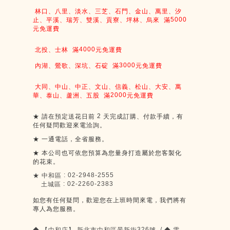
林口、八里、淡水、三芝、石門、金山、萬里、汐
5000
止、平溪、瑞芳、雙溪、貢寮、坪林、烏來
滿
元免運費
4000
北投、士林
滿
元免運費
3000
內湖、鶯歌、深坑、石碇
滿
元免運費
大同、中山、中正、文山、信義、松山、大安、萬
2000
華、泰山、蘆洲、五股
滿
元免運費
2
★
請在預定送花日前
天完成訂購、付款手續，有
任何疑問歡迎來電洽詢。
★
一通電話，全省服務。
★
本公司也可依您預算為您量身打造屬於您客製化
的花束。
: 02-2948-2555
★
中和區
: 02-2260-2383
土城區
如您有任何疑問，歡迎您在上班時間來電，我們將有
專人為您服務。
326
/