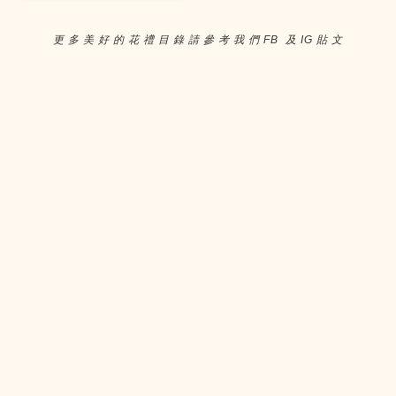
更 多 美 好 的 花 禮 目 錄 請 參 考 我 們 FB 及 IG 貼 文