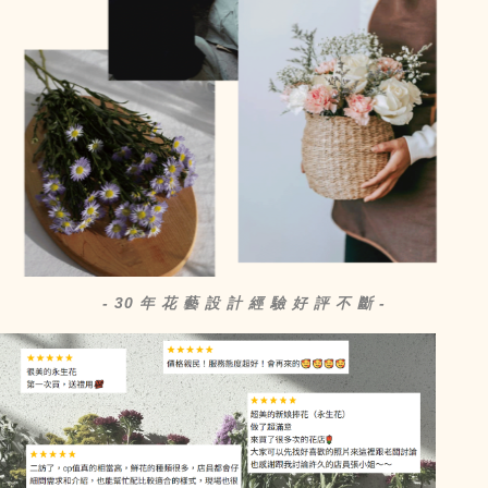
- 30 年 花 藝 設 計 經 驗 好 評 不 斷 -