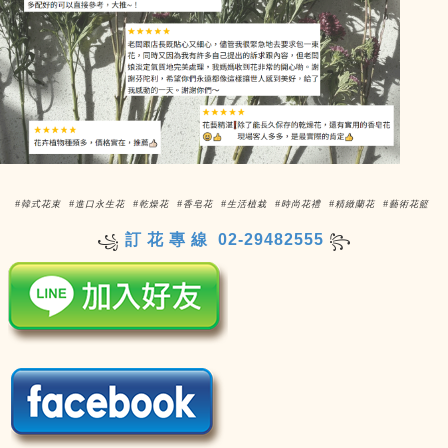
#韓式花束 #進口永生花 #乾燥花 #香皂花 #生活植栽 #時尚花禮 #精緻蘭花 #藝術花籃
訂 花 專 線 02-29482555
꧁
꧂