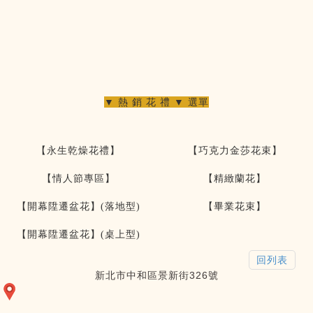
▼ 熱 銷 花 禮 ▼ 選單
【永生乾燥花禮】
【巧克力金莎花束】
【情人節專區】
【精緻蘭花】
【開幕陞遷盆花】(落地型)
【畢業花束】
【開幕陞遷盆花】(桌上型)
回列表
新北市中和區景新街326號