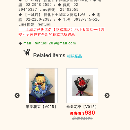
◆
【中和店】
新北市中和區景新街
號
◆
電
: 02-2948-2555 /
: 02-
話
◆
傳真
29445327 Line
29482555
帳號
：
15
/
◆
【土城店】
新北市土城區立德路
號
◆
電
: 02-2260-2383 /
: 0938-345-520
話
◆
手機
Line
: fentuoli
帳號
土城店已改店名【花窩花坊】地址＆電話一樣沒
變～另外也有全新的花窩花坊網站
mail : fentuoli20@gmail.com
◆
Related Items
相關產品
【V050】
畢業花束【V025】
畢業花束【V015】
畢業花束【V0
1500
980
8
$
優惠價 $
優惠價 $
$1680
定價 $1100
定價 $90