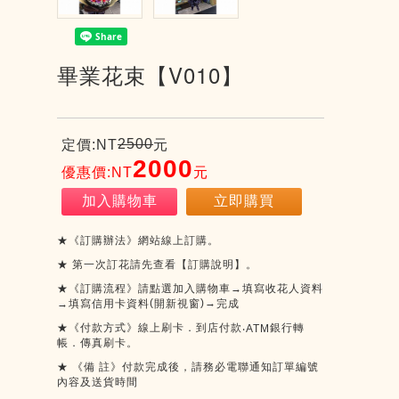
畢業花束【V010】
2500
定價:NT
元
2000
優惠價:NT
元
加入購物車
立即購買
★《訂購辦法》網站線上訂購。
★
第一次訂花請先查看【訂購說明】。
★《訂購流程》請點選加入購物車→填寫收花人資料
(
)
→
→填寫信用卡資料
開新視窗
完成
★《付款方式》線上刷卡．到店付款
銀行轉
‧ATM
帳．傳真刷卡。
★
《備
註》付款完成後，請務必電聯通知訂單編號
內容及送貨時間