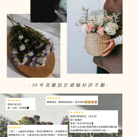
- 30 年 花 藝 設 計 經 驗 好 評 不 斷 -