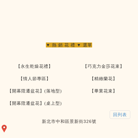
▼ 熱 銷 花 禮 ▼ 選單
【永生乾燥花禮】
【巧克力金莎花束】
【情人節專區】
【精緻蘭花】
【開幕陞遷盆花】(落地型)
【畢業花束】
【開幕陞遷盆花】(桌上型)
回列表
新北市中和區景新街326號