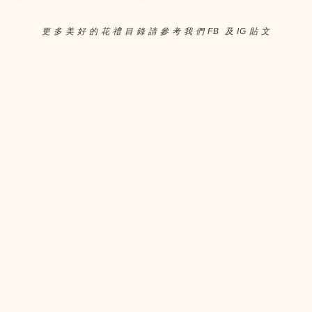
更 多 美 好 的 花 禮 目 錄 請 參 考 我 們 FB 及 IG 貼 文