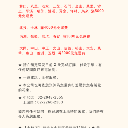
林口、八里、淡水、三芝、石門、金山、萬里、汐
5000
止、平溪、瑞芳、雙溪、貢寮、坪林、烏來
滿
元免運費
4000
北投、士林
滿
元免運費
3000
內湖、鶯歌、深坑、石碇
滿
元免運費
大同、中山、中正、文山、信義、松山、大安、萬
2000
華、泰山、蘆洲、五股
滿
元免運費
2
★
請在預定送花日前
天完成訂購、付款手續，有
任何疑問歡迎來電洽詢。
★
一通電話，全省服務。
★
本公司也可依您預算為您量身打造屬於您客製化
的花束。
: 02-2948-2555
★
中和區
: 02-2260-2383
土城區
如您有任何疑問，歡迎您在上班時間來電，我們將有
專人為您服務。
326
/