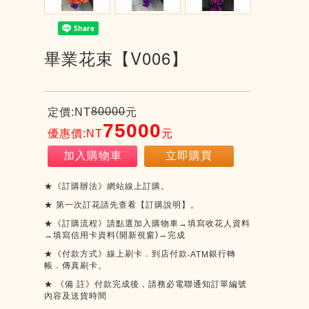
畢業花束【V006】
80000
定價:NT
元
75000
優惠價:NT
元
加入購物車
立即購買
★《訂購辦法》網站線上訂購。
★
第一次訂花請先查看【訂購說明】。
★《訂購流程》請點選加入購物車→填寫收花人資料
(
)
→
→填寫信用卡資料
開新視窗
完成
★《付款方式》線上刷卡．到店付款
銀行轉
‧ATM
帳．傳真刷卡。
★
《備
註》付款完成後，請務必電聯通知訂單編號
內容及送貨時間