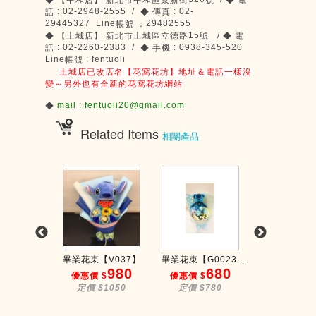
◆
【中和店】
新北市中和區景新街
號
◆
電
: 02-2948-2555 /
: 02-
話
◆
傳真
29445327 Line
29482555
帳號
：
15
/
◆
【土城店】
新北市土城區立德路
號
◆
電
: 02-2260-2383 /
: 0938-345-520
話
◆
手機
Line
: fentuoli
帳號
土城店已改店名【花窩花坊】地址＆電話一樣沒
變～另外也有全新的花窩花坊網站
mail : fentuoli20@gmail.com
◆
Related Items
相關產品
【V041】
畢業花束【V037】
畢業花束【G0023...
畢業花束【V0
1800
980
680
6
$
優惠價 $
優惠價 $
優惠價 $
$2000
定價 $1050
定價 $780
定價 $78