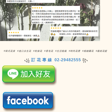
#韓式花束 #進口永生花 #乾燥花 #香皂花 #生活植栽 #時尚花禮 #精緻蘭花 #藝術花籃
訂 花 專 線 02-29482555
꧁
꧂