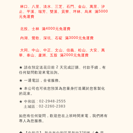
林口、八里、淡水、三芝、石門、金山、萬里、汐
5000
止、平溪、瑞芳、雙溪、貢寮、坪林、烏來
滿
元免運費
4000
北投、士林
滿
元免運費
3000
內湖、鶯歌、深坑、石碇
滿
元免運費
大同、中山、中正、文山、信義、松山、大安、萬
2000
華、泰山、蘆洲、五股
滿
元免運費
2
★
請在預定送花日前
天完成訂購、付款手續，有
任何疑問歡迎來電洽詢。
★
一通電話，全省服務。
★
本公司也可依您預算為您量身打造屬於您客製化
的花束。
: 02-2948-2555
★
中和區
: 02-2260-2383
土城區
如您有任何疑問，歡迎您在上班時間來電，我們將有
專人為您服務。
326
/