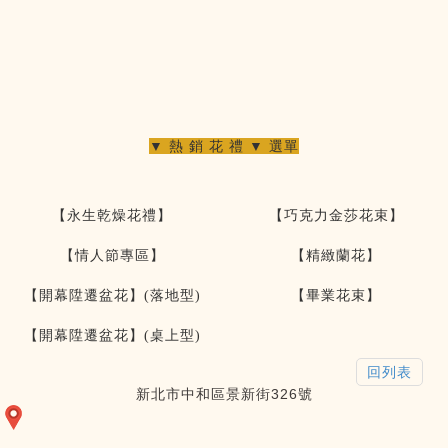
▼ 熱 銷 花 禮 ▼ 選單
【永生乾燥花禮】
【巧克力金莎花束】
【情人節專區】
【精緻蘭花】
【開幕陞遷盆花】(落地型)
【畢業花束】
【開幕陞遷盆花】(桌上型)
回列表
新北市中和區景新街326號