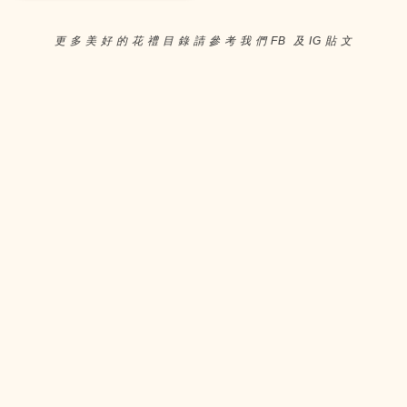
更 多 美 好 的 花 禮 目 錄 請 參 考 我 們 FB 及 IG 貼 文