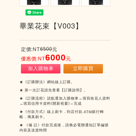
畢業花束【V003】
6500
定價:NT
元
6000
優惠價:NT
元
加入購物車
立即購買
★《訂購辦法》網站線上訂購。
★
第一次訂花請先查看【訂購說明】。
★《訂購流程》請點選加入購物車→填寫收花人資料
(
)
→
→填寫信用卡資料
開新視窗
完成
★《付款方式》線上刷卡．到店付款
銀行轉
‧ATM
帳．傳真刷卡。
★
《備
註》付款完成後，請務必電聯通知訂單編號
內容及送貨時間