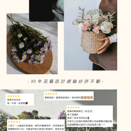
- 30 年 花 藝 設 計 經 驗 好 評 不 斷 -