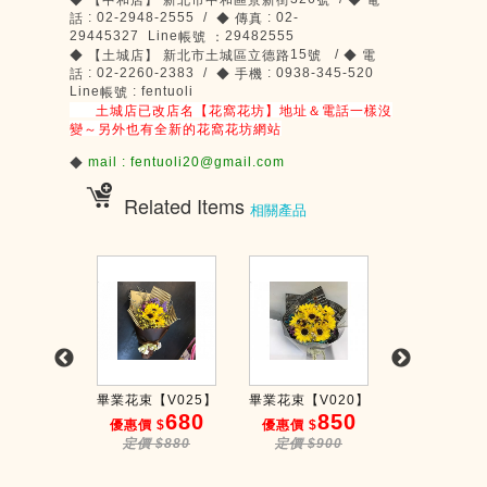
◆
【中和店】
新北市中和區景新街
號
◆
電
: 02-2948-2555 /
: 02-
話
◆
傳真
29445327 Line
29482555
帳號
：
15
/
◆
【土城店】
新北市土城區立德路
號
◆
電
: 02-2260-2383 /
: 0938-345-520
話
◆
手機
Line
: fentuoli
帳號
土城店已改店名【花窩花坊】地址＆電話一樣沒
變～另外也有全新的花窩花坊網站
mail : fentuoli20@gmail.com
◆
Related Items
相關產品
【V028】
畢業花束【V025】
畢業花束【V020】
畢業單束
800
680
850
2
 $
優惠價 $
優惠價 $
優惠價 $
$980
定價 $880
定價 $900
定價 $25