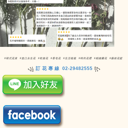
#韓式花束 #進口永生花 #乾燥花 #香皂花 #生活植栽 #時尚花禮 #精緻蘭花 #藝術花籃
訂 花 專 線 02-29482555
꧁
꧂