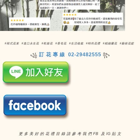
#韓式花束 #進口永生花 #乾燥花 #香皂花 #生活植栽 #時尚花禮 #精緻蘭花 #藝術花籃
訂 花 專 線 02-29482555
꧁
꧂
更 多 美 好 的 花 禮 目 錄 請 參 考 我 們 FB 及 IG 貼 文