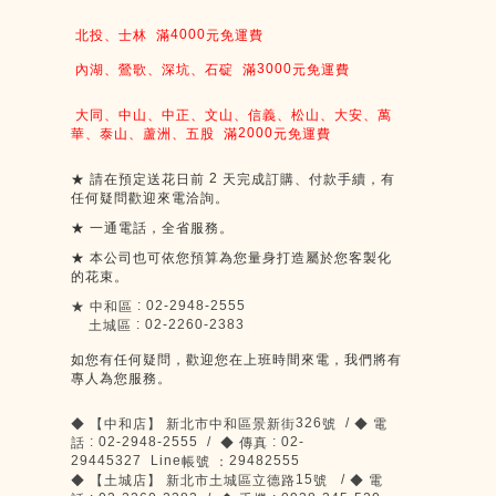
4000
北投、士林
滿
元免運費
3000
內湖、鶯歌、深坑、石碇
滿
元免運費
大同、中山、中正、文山、信義、松山、大安、萬
2000
華、泰山、蘆洲、五股
滿
元免運費
2
★
請在預定送花日前
天完成訂購、付款手續，有
任何疑問歡迎來電洽詢。
★
一通電話，全省服務。
★
本公司也可依您預算為您量身打造屬於您客製化
的花束。
: 02-2948-2555
★
中和區
: 02-2260-2383
土城區
如您有任何疑問，歡迎您在上班時間來電，我們將有
專人為您服務。
326
/
◆
【中和店】
新北市中和區景新街
號
◆
電
: 02-2948-2555 /
: 02-
話
◆
傳真
29445327 Line
29482555
帳號
：
15
/
◆
【土城店】
新北市土城區立德路
號
◆
電