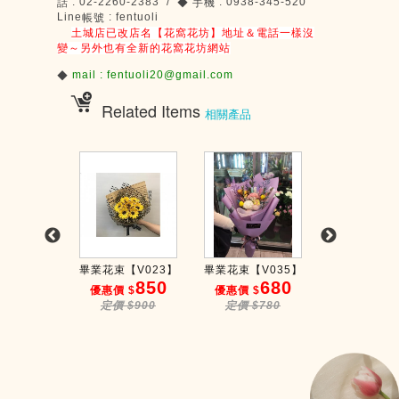
: 02-2260-2383 /
: 0938-345-520
話
◆
手機
Line
: fentuoli
帳號
土城店已改店名【花窩花坊】地址＆電話一樣沒
變～另外也有全新的花窩花坊網站
mail : fentuoli20@gmail.com
◆
Related Items
相關產品
【V046】
畢業花束【V023】
畢業花束【V035】
畢業花束【V0
950
850
680
1
 $
優惠價 $
優惠價 $
優惠價 $
$1050
定價 $900
定價 $780
定價 $18