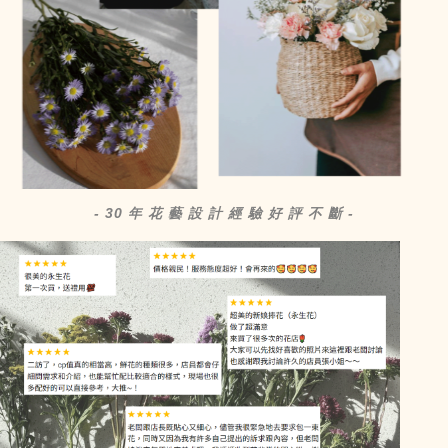
- 30 年 花 藝 設 計 經 驗 好 評 不 斷 -