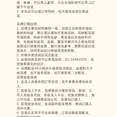
城、板橋，可以馬上處理，大台北地區就可以早上訂
購下午送達。
3. 本花店可以接訂單預約，包月插花或者定期送
花。
花禮訂購說明
1. 花禮主要花材和種類一樣，但因主花材因市場因
素材料短缺，將以電話通知可更換花材。花材配花因
市場因素、時節不同而短缺，將直接以其他材料代
替。包裝紙和盆花、盆栽、蘭花等圖片內之顏色和花
器因流行因素而改變，圖片僅為參考，實際花器以現
貨為主，請同意由設計師做雷同的搭配。
2. 外縣市會請就近花店配送。
3. 如果特殊花材可以來電諮詢，02-29482555，為
您做客製化的設計。
4. 花禮配送48小時內不接受取消退款，如遇對方不
收花禮，也不接受退款，也不接受第二次配送。
花禮簽收說明
1. 送花人員會依照訂單送花，並不會事先通知收花
人。
2. 若收花人不在，花禮會請大樓管理員、鄰居、公
司人員簽名代收。若收花人不在，也無法聯絡上，無
人可代收，花禮將送回公司，並通知訂購人。
3. 若需改送地址，造成額外配送費用，將請訂購人
另外付費。
4. 若遇天災等不可抗拒因素，訂單自動延期配送。