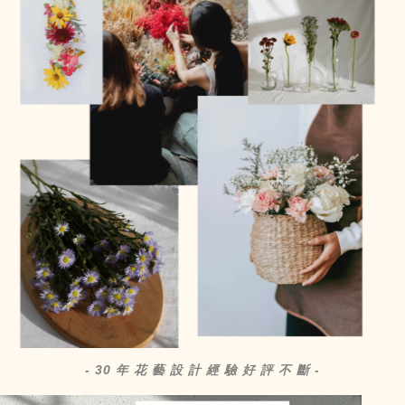
- 30 年 花 藝 設 計 經 驗 好 評 不 斷 -