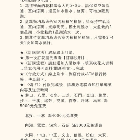
花禮照顧小常識：
1. 花禮裡面的花材壽命大約5~6天。請保持空氣流
通、室內涼爽，適度加水換水，修剪，可增加觀賞
期。
2. 盆栽類均為適合室內種植的植物，請保持空氣流
通、室內涼爽，光線明亮，摸土乾澆水，大盆栽約2
個星期，小盆栽約1星期澆水一次。
3. 開運竹盆栽均為適合室內種植的植物，只需要3~4
天1次加滿水就好。
★《訂購辦法》網站線上訂購。
★ 第一次訂花請先查看【訂購說明】。
★《訂購流程》請點選加入購物車→填寫收花人資料
→填寫信用卡資料(開新視窗)→完成
★《付款方式》線上刷卡．到店付款‧ATM銀行轉
帳．傳真刷卡。
★ 《備 註》付款完成後，請務必電聯通知訂單編號
內容及送貨時間
★ 林口、八里、淡水、三芝、石門、金山、萬里、
汐止、平溪、瑞芳、雙溪、貢寮、坪林、烏來 滿
5000元免運費
北投、士林 滿4000元免運費
內湖、鶯歌、深坑、石碇 滿3000元免運費
大同、中山、中正、文山、信義、松山、大安、