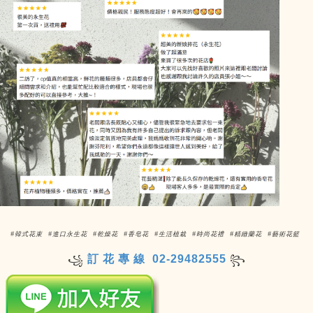
#韓式花束 #進口永生花 #乾燥花 #香皂花 #生活植栽 #時尚花禮 #精緻蘭花 #藝術花籃
訂 花 專 線 02-29482555
꧁
꧂