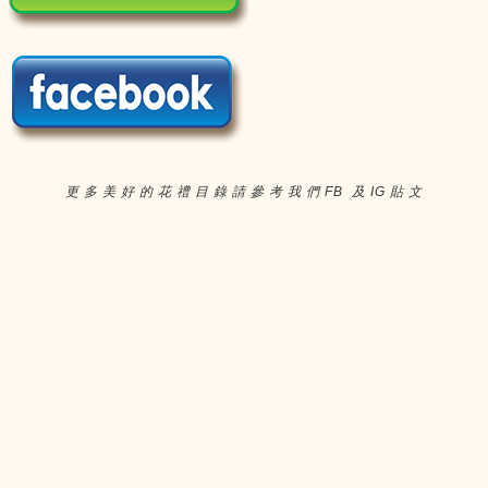
更 多 美 好 的 花 禮 目 錄 請 參 考 我 們 FB 及 IG 貼 文