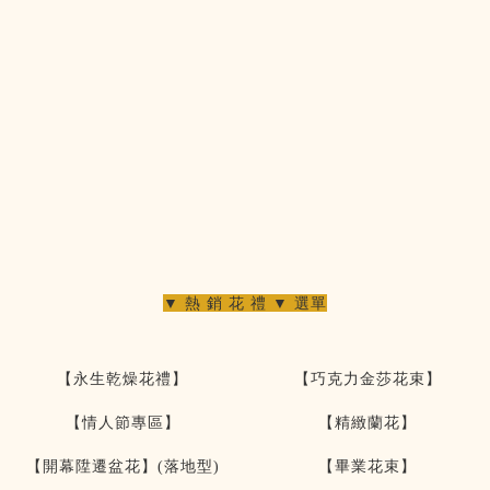
▼ 熱 銷 花 禮 ▼ 選單
【永生乾燥花禮】
【巧克力金莎花束】
【情人節專區】
【精緻蘭花】
【開幕陞遷盆花】(落地型)
【畢業花束】