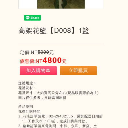
高架花籃【D008】1籃
5000
定價:NT
元
4800
優惠價:NT
元
加入購物車
立即購買
送禮用途 :
花禮花材 :
花禮尺寸 : 大約寬高公分左右(現品以實際的為主)
圖片僅供參考，只能雷同出貨
產品說明
花禮訂購時間
1. 花店訂單請電：02-29482555，需於配送日期前
一~二工作天20：00前，完成訂購與付款。
2. 臨時訂單請來電詢問，中和、永和、新店、土