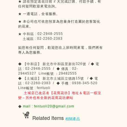
2
★
請在預定送花日前
天完成訂購、付款手續，有
任何疑問歡迎來電洽詢。
★
一通電話，全省服務。
★
本公司也可依您預算為您量身打造屬於您客製化
的花束。
: 02-2948-2555
★
中和區
: 02-2260-2383
土城區
如您有任何疑問，歡迎您在上班時間來電，我們將有
專人為您服務。
326
/
◆
【中和店】
新北市中和區景新街
號
◆
電
: 02-2948-2555 /
: 02-
話
◆
傳真
29445327 Line
29482555
帳號
：
15
/
◆
【土城店】
新北市土城區立德路
號
◆
電
: 02-2260-2383 /
: 0938-345-520
話
◆
手機
Line
: fentuoli
帳號
土城店已改店名【花窩花坊】地址＆電話一樣沒
變～另外也有全新的花窩花坊網站
mail : fentuoli20@gmail.com
◆
Related Items
相關產品