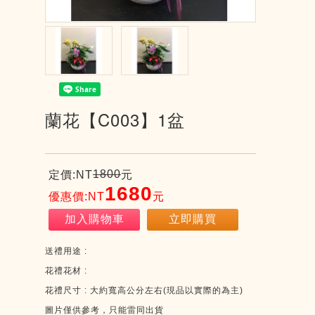
蘭花【C003】1盆
1800
定價:NT
元
1680
優惠價:NT
元
加入購物車
立即購買
送禮用途
:
花禮花材
:
花禮尺寸
:
大約寬高公分左右
(
現品以實際的為主
)
圖片僅供參考，只能雷同出貨