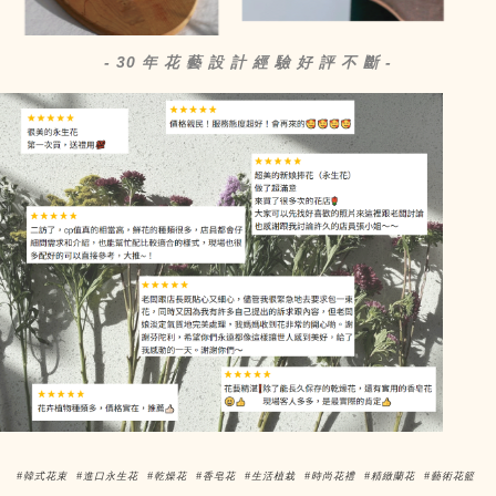
- 30 年 花 藝 設 計 經 驗 好 評 不 斷 -
#韓式花束 #進口永生花 #乾燥花 #香皂花 #生活植栽 #時尚花禮 #精緻蘭花 #藝術花籃