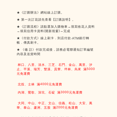
★《訂購辦法》網站線上訂購。
★
第一次訂花請先查看【訂購說明】。
★《訂購流程》請點選加入購物車→填寫收花人資料
(
)
→
→填寫信用卡資料
開新視窗
完成
★《付款方式》線上刷卡．到店付款
銀行轉
‧ATM
帳．傳真刷卡。
★
《備
註》付款完成後，請務必電聯通知訂單編號
內容及送貨時間
林口、八里、淡水、三芝、石門、金山、萬里、汐
5000
止、平溪、瑞芳、雙溪、貢寮、坪林、烏來
滿
元免運費
4000
北投、士林
滿
元免運費
3000
內湖、鶯歌、深坑、石碇
滿
元免運費
大同、中山、中正、文山、信義、松山、大安、萬
2000
華、泰山、蘆洲、五股
滿
元免運費