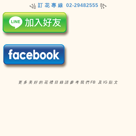
訂 花 專 線 02-29482555
꧁
꧂
更 多 美 好 的 花 禮 目 錄 請 參 考 我 們 FB 及 IG 貼 文