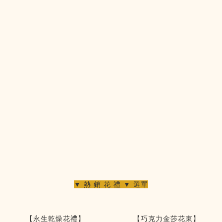
▼ 熱 銷 花 禮 ▼ 選單
【永生乾燥花禮】
【巧克力金莎花束】