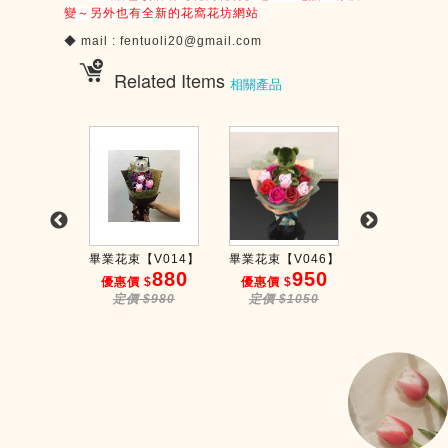
變～另外也有全新的花窩花坊網站
◆
mail : fentuoli20@gmail.com
Related Items
相關產品
單枝【G...
畢業花束【V014】
畢業花束【V046】
畢業花束【V0
180
880
950
8
 $
優惠價 $
優惠價 $
優惠價 $
$200
定價 $980
定價 $1050
定價 $95