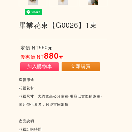
畢業花束【G0026】1束
980
定價:NT
元
880
優惠價:NT
元
加入購物車
立即購買
送禮用途
:
花禮花材
:
花禮尺寸
:
大約寬高公分左右
(
現品以實際的為主
)
圖片僅供參考，只能雷同出貨
產品說明
花禮訂購時間