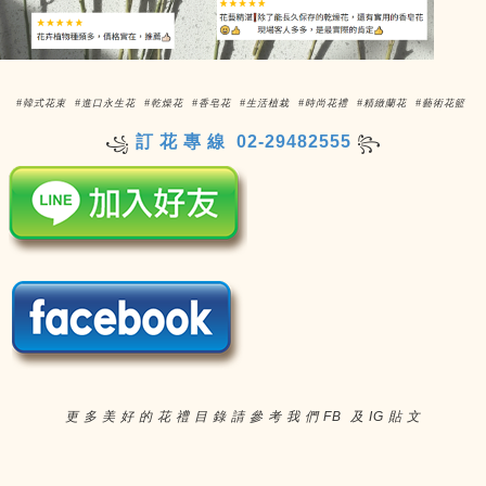
#韓式花束 #進口永生花 #乾燥花 #香皂花 #生活植栽 #時尚花禮 #精緻蘭花 #藝術花籃
訂 花 專 線 02-29482555
꧁
꧂
更 多 美 好 的 花 禮 目 錄 請 參 考 我 們 FB 及 IG 貼 文