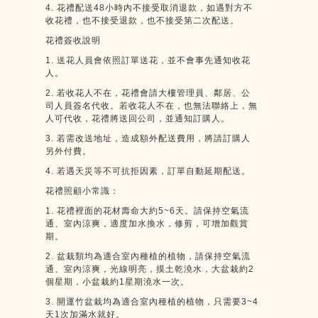
4.
花禮配送
48
小時內不接受取消退款，如遇對方不
收花禮，也不接受退款，也不接受第二次配送。
花禮簽收說明
1.
送花人員會依照訂單送花，並不會事先通知收花
人。
2.
若收花人不在，花禮會請大樓管理員、鄰居、公
司人員簽名代收。若收花人不在，也無法聯絡上，無
人可代收，花禮將送回公司，並通知訂購人。
3.
若需改送地址，造成額外配送費用，將請訂購人
另外付費。
4.
若遇天災等不可抗拒因素，訂單自動延期配送。
花禮照顧小常識：
1.
花禮裡面的花材壽命大約
5~6
天。請保持空氣流
通、室內涼爽，適度加水換水，修剪，可增加觀賞
期。
2.
盆栽類均為適合室內種植的植物，請保持空氣流
通、室內涼爽，光線明亮，摸土乾澆水，大盆栽約
2
個星期，小盆栽約
1
星期澆水一次。
3.
開運竹盆栽均為適合室內種植的植物，只需要
3~4
天
1
次加滿水就好。