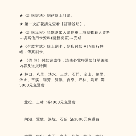
★《訂購辦法》網站線上訂購。
★
第一次訂花請先查看【訂購說明】。
★《訂購流程》請點選加入購物車→填寫收花人資料
→填寫信用卡資料
(
開新視窗
)
→
完成
★《付款方式》線上刷卡．到店付款
‧ATM
銀行轉
帳．傳真刷卡。
★
《備
註》付款完成後，請務必電聯通知訂單編號
內容及送貨時間
★
林口、八里、淡水、三芝、石門、金山、萬里、
汐止、平溪、瑞芳、雙溪、貢寮、坪林、烏來
滿
5000
元免運費
北投、士林
滿
4000
元免運費
內湖、鶯歌、深坑、石碇
滿
3000
元免運費