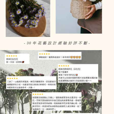
- 30 年 花 藝 設 計 經 驗 好 評 不 斷 -