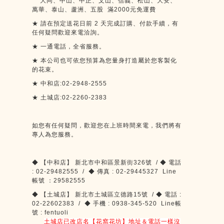
大同、中山、中正、文山、信義、松山、大安、
萬華、泰山、蘆洲、五股
滿
2000
元免運費
★
請在預定送花日前
2
天完成訂購、付款手續，有
任何疑問歡迎來電洽詢。
★
一通電話，全省服務。
★
本公司也可依您預算為您量身打造屬於您客製化
的花束。
★
中和店:02-2948-2555
★
土城店:02-2260-2383
如您有任何疑問，歡迎您在上班時間來電，我們將有
專人為您服務。
◆
【中和店】
新北市中和區景新街
326
號
/
◆
電話
: 02-29482555 /
◆
傳真
: 02-29445327 Line
帳號
：
29582555
◆
【土城店】
新北市土城區立德路
15
號
/
◆
電話
:
02-22602383 /
◆
手機
: 0938-345-520 Line
帳
號
: fentuoli
土城店已改店名【花窩花坊】地址＆電話一樣沒