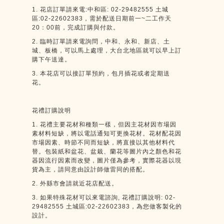
1.
花店訂單請來電
:
中和區
: 02-29482555
土城
區
:02-22602383
，需於配送日期前一
~
二工作天
20
：
00
前，完成訂購與付款。
2.
臨時訂單請來電詢問，中和、永和、新店、土
城、板橋，可以馬上處理，大台北地區就可以早上訂
購下午送達。
3.
本花店可以接訂單預約，包月插花或者定期送
花。
花禮訂購說明
1.
花禮主要花材和種類一樣，但因主花材因市場因
素材料短缺，將以電話通知可更換花材。花材配花因
市場因素、時節不同而短缺，將直接以其他材料代
替。包裝紙和盆花、盆栽、蘭花等圖片內之顏色和花
器因流行因素而改變，圖片僅為參考，實際花器以現
貨為主，請同意由設計師做雷同的搭配。
2.
外縣市會請就近花店配送。
3.
如果特殊花材可以來電諮詢
,
花禮訂購說明
: 02-
29482555
土城區
:02-22602383
，為您做客製化的
設計。