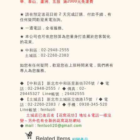
2000
華、泰山、蘆洲、五股
滿
元免運費
2
★
請在預定送花日前
天完成訂購、付款手續，有
任何疑問歡迎來電洽詢。
★
一通電話，全省服務。
★
本公司也可依您預算為您量身打造屬於您客製化
的花束。
: 02-2948-2555
★
中和區
: 02-2260-2383
土城區
如您有任何疑問，歡迎您在上班時間來電，我們將有
專人為您服務。
326
/
◆
【中和店】
新北市中和區景新街
號
◆
電
: 02-2948-2555 /
: 02-
話
◆
傳真
29445327 Line
29482555
帳號
：
15
/
◆
【土城店】
新北市土城區立德路
號
◆
電
: 02-2260-2383 /
: 0938-345-520
話
◆
手機
Line
: fentuoli
帳號
土城店已改店名【花窩花坊】地址＆電話一樣沒
變～另外也有全新的花窩花坊網站
mail : fentuoli20@gmail.com
◆
Related Items
相關產品