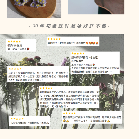
- 30 年 花 藝 設 計 經 驗 好 評 不 斷 -