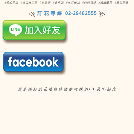
#韓式花束 #進口永生花 #乾燥花 #香皂花 #生活植栽 #時尚花禮 #精緻蘭花 #藝術花籃
訂 花 專 線 02-29482555
꧁
꧂
更 多 美 好 的 花 禮 目 錄 請 參 考 我 們 FB 及 IG 貼 文