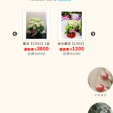
【C015】
蘭花【C001】1盆
組合蘭花【L002】
桌上蘭花【C0
2800
3800
1200
3
$
優惠價 $
優惠價 $
優惠價 $
$3000
定價 $4500
定價 $1380
定價 $38