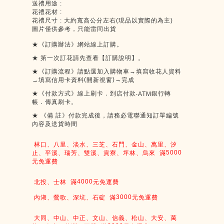
送禮用途 :
花禮花材 :
花禮尺寸 : 大約寬高公分左右(現品以實際的為主)
圖片僅供參考，只能雷同出貨
★《訂購辦法》網站線上訂購。
★
第一次訂花請先查看【訂購說明】。
★《訂購流程》請點選加入購物車→填寫收花人資料
(
)
→
→填寫信用卡資料
開新視窗
完成
★《付款方式》線上刷卡．到店付款
銀行轉
‧ATM
帳．傳真刷卡。
★
《備
註》付款完成後，請務必電聯通知訂單編號
內容及送貨時間
林口、八里、淡水、三芝、石門、金山、萬里、汐
5000
止、平溪、瑞芳、雙溪、貢寮、坪林、烏來
滿
元免運費
4000
北投、士林
滿
元免運費
3000
內湖、鶯歌、深坑、石碇
滿
元免運費
大同、中山、中正、文山、信義、松山、大安、萬