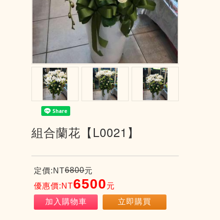
組合蘭花【L0021】
6800
定價:NT
元
6500
優惠價:NT
元
加入購物車
立即購買