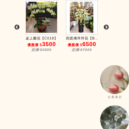
L0014...
桌上蘭花【C018】
四面佛拜拜花【B...
組合蘭花【L0
2680
3500
6500
3
$
優惠價 $
優惠價 $
優惠價 $
$2800
定價 $3800
定價 $7000
定價 $35