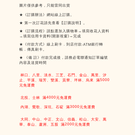
圖片僅供參考，只能雷同出貨
★《訂購辦法》網站線上訂購。
★
第一次訂花請先查看【訂購說明】。
★《訂購流程》請點選加入購物車→填寫收花人資料
(
)
→
→填寫信用卡資料
開新視窗
完成
★《付款方式》線上刷卡．到店付款
銀行轉
‧ATM
帳．傳真刷卡。
★
《備
註》付款完成後，請務必電聯通知訂單編號
內容及送貨時間
林口、八里、淡水、三芝、石門、金山、萬里、汐
5000
止、平溪、瑞芳、雙溪、貢寮、坪林、烏來
滿
元免運費
4000
北投、士林
滿
元免運費
3000
內湖、鶯歌、深坑、石碇
滿
元免運費
大同、中山、中正、文山、信義、松山、大安、萬
2000
華、泰山、蘆洲、五股
滿
元免運費