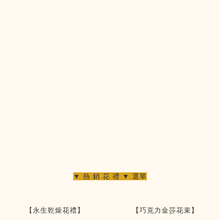
▼ 熱 銷 花 禮 ▼ 選單
【永生乾燥花禮】
【巧克力金莎花束】