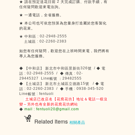
2
★
請在預定送花日前
天完成訂購、付款手續，有
任何疑問歡迎來電洽詢。
★
一通電話，全省服務。
★
本公司也可依您預算為您量身打造屬於您客製化
的花束。
: 02-2948-2555
★
中和區
: 02-2260-2383
土城區
如您有任何疑問，歡迎您在上班時間來電，我們將有
專人為您服務。
326
/
◆
【中和店】
新北市中和區景新街
號
◆
電
: 02-2948-2555 /
: 02-
話
◆
傳真
29445327 Line
29482555
帳號
：
15
/
◆
【土城店】
新北市土城區立德路
號
◆
電
: 02-2260-2383 /
: 0938-345-520
話
◆
手機
Line
: fentuoli
帳號
土城店已改店名【花窩花坊】地址＆電話一樣沒
變～另外也有全新的花窩花坊網站
mail : fentuoli20@gmail.com
◆
Related Items
相關產品