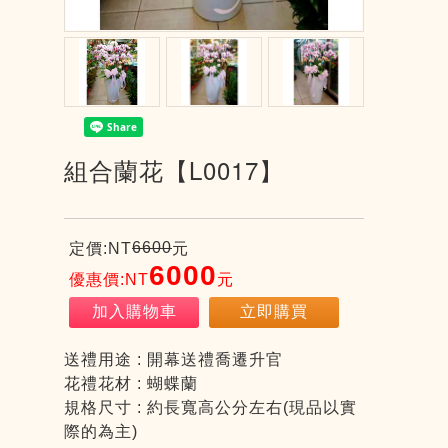
組合蘭花【L0017】
6600
定價:NT
元
6000
優惠價:NT
元
加入購物車
立即購買
送禮用途 : 開幕送禮喬遷升官
花禮花材 : 蝴蝶蘭
規格尺寸 : 約長寬高公分左右(現品以實
際的為主)