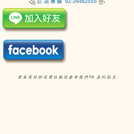
訂 花 專 線 02-29482555
꧁
꧂
更 多 美 好 的 花 禮 目 錄 請 參 考 我 們 FB 及 IG 貼 文