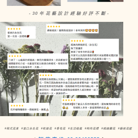
- 30 年 花 藝 設 計 經 驗 好 評 不 斷 -
#韓式花束 #進口永生花 #乾燥花 #香皂花 #生活植栽 #時尚花禮 #精緻蘭花 #藝術花籃